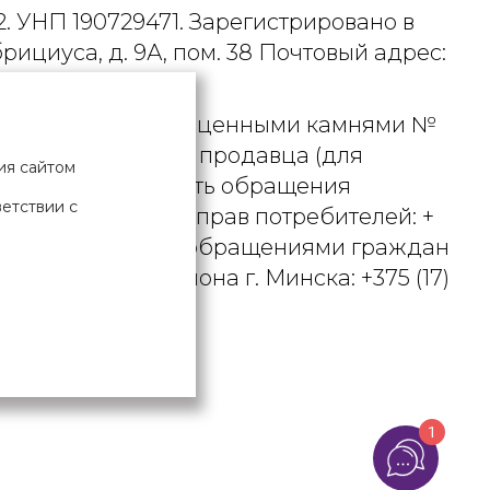
. УНП 190729471. Зарегистрировано в
рициуса, д. 9А, пом. 38 Почтовый адрес:
 металлами и драгоценными камнями №
актного телефона продавца (для
ия сайтом
вцом рассматривать обращения
ветствии с
ьством о защите прав потребителей: +
вления по работе с обращениями граждан
осковского района г. Минска: +375 (17)
Х ДАННЫХ
1