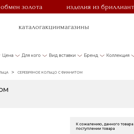
н золота
изделия из бриллианта за 
каталог
акции
магазины
Цена
Для кого
Вид вставки
Бренд
Коллекция
ЛЬЦА
СЕРЕБРЯНОЕ КОЛЬЦО С ФИАНИТОМ
том
К сожалению, данного товара 
поступлении товара