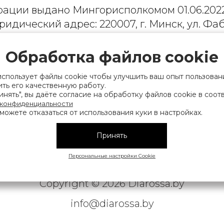
рации выдано Мингорисполкомом 01.06.2022
ридический адрес: 220007, г. Минск, ул. Фаб
. 9
Обработка файлов cookie
 деятельность, связанную с драгоценными
финансов Республики Беларусь. Номер конт
использует файлы cookie чтобы улучшить ваш опыт пользован
на), а также лица уполномоченного прода
ть его качественную работу.
нять", вы даёте согласие на обработку файлов cookie в соот
нии их прав, предусмотренных законодател
 конфиденциальности
мера контактных телефонов работников упра
можете отказаться от использования куки в настройках.
исполнительного комитета, администрация М
Принять
Персональные настройки Cookie
|
АТЕЛЬСКОЕ СОГЛАШЕНИЕ
ОБРАБОТКА ПЕРСОНАЛЬНЫ
Copyright © 2026 Diarossa.by
info@diarossa.by