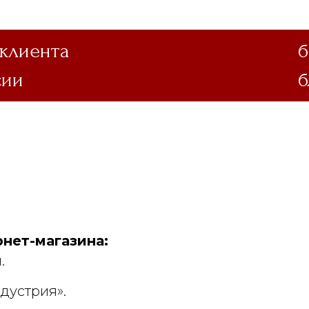
 клиента
б
сии
б
нет-магазина:
.
дустрия».