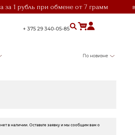
1 рубль при обмене от 7 грамм
выго
+ 375 29 340-05-85
По новизне
нет в наличии. Оставьте заявку и мы сообщим вам о