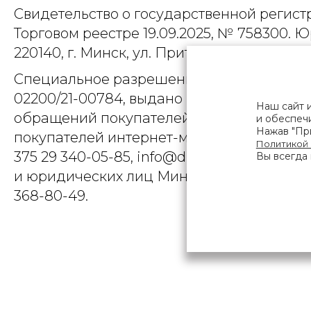
Свидетельство о государственной регист
Торговом реестре 19.09.2025, № 758300. Ю
220140, г. Минск, ул. Притыцкого, д.79, пом
Специальное разрешение (лицензия) на
02200/21-00784, выдано Министерством 
Наш сайт 
обращений покупателей интернет-магази
и обеспечи
Нажав "При
покупателей интернет-магазина о наруше
Политикой
375 29 340-05-85, info@diarossa.by. Но
Вы всегда 
и юридических лиц Минского городского 
368-80-49.
ПОЛЬЗОВ