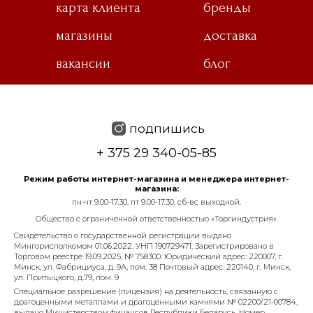
карта клиента
бренды
магазины
доставка
вакансии
блог
подпишись
+ 375 29 340-05-85
Режим работы интернет-магазина и менеджера интернет-
магазина:
пн-чт 9.00-17.30, пт 9.00-17.30, сб-вс выходной.
Общество с ограниченной ответственностью «Торгиндустрия».
Свидетельство о государственной регистрации выдано
Мингорисполкомом 01.06.2022. УНП 190729471. Зарегистрировано в
Торговом реестре 19.09.2025, № 758300. Юридический адрес: 220007, г.
Минск, ул. Фабрициуса, д. 9А, пом. 38 Почтовый адрес: 220140, г. Минск,
ул. Притыцкого, д.79, пом. 9
Специальное разрешение (лицензия) на деятельность, связанную с
драгоценными металлами и драгоценными камнями № 02200/21-00784,
выдано Министерством финансов Республики Беларусь. Номер