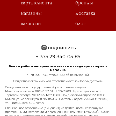
карта клиента
бренды
магазины
доставка
вакансии
блог
подпишись
+ 375 29 340-05-85
Режим работы интернет-магазина и менеджера интернет-
магазина:
пн-чт 9.00-17.30, пт 9.00-17.30, сб-вс выходной.
Общество с ограниченной ответственностью «Торгиндустрия».
Свидетельство о государственной регистрации выдано
Мингорисполкомом 01.06.2022. УНП 190729471. Зарегистрировано в
Торговом реестре 19.09.2025, № 758300. Юридический адрес: 220007, г.
Минск, ул. Фабрициуса, д. 9А, пом. 38 Почтовый адрес: 220140, г. Минск,
ул. Притыцкого, д.79, пом. 9
Специальное разрешение (лицензия) на деятельность, связанную с
драгоценными металлами и драгоценными камнями № 02200/21-00784,
выдано Министерством финансов Республики Беларусь. Номер