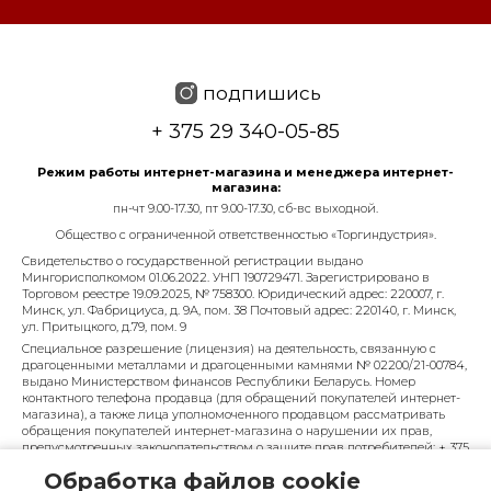
подпишись
+ 375 29 340-05-85
Режим работы интернет-магазина и менеджера интернет-
магазина:
пн-чт 9.00-17.30, пт 9.00-17.30, сб-вс выходной.
Общество с ограниченной ответственностью «Торгиндустрия».
Свидетельство о государственной регистрации выдано
Мингорисполкомом 01.06.2022. УНП 190729471. Зарегистрировано в
Торговом реестре 19.09.2025, № 758300. Юридический адрес: 220007, г.
Минск, ул. Фабрициуса, д. 9А, пом. 38 Почтовый адрес: 220140, г. Минск,
ул. Притыцкого, д.79, пом. 9
Специальное разрешение (лицензия) на деятельность, связанную с
драгоценными металлами и драгоценными камнями № 02200/21-00784,
выдано Министерством финансов Республики Беларусь. Номер
контактного телефона продавца (для обращений покупателей интернет-
магазина), а также лица уполномоченного продавцом рассматривать
обращения покупателей интернет-магазина о нарушении их прав,
предусмотренных законодательством о защите прав потребителей: + 375
29 340-05-85, info@diarossa.by. Номера контактных телефонов работников
Обработка файлов cookie
управления по работе с обращениями граждан и юридических лиц