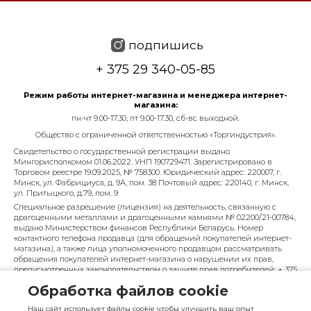
подпишись
+ 375 29 340-05-85
Режим работы интернет-магазина и менеджера интернет-
магазина:
пн-чт 9.00-17.30, пт 9.00-17.30, сб-вс выходной.
Общество с ограниченной ответственностью «Торгиндустрия».
Свидетельство о государственной регистрации выдано
Мингорисполкомом 01.06.2022. УНП 190729471. Зарегистрировано в
Торговом реестре 19.09.2025, № 758300. Юридический адрес: 220007, г.
Минск, ул. Фабрициуса, д. 9А, пом. 38 Почтовый адрес: 220140, г. Минск,
ул. Притыцкого, д.79, пом. 9
Специальное разрешение (лицензия) на деятельность, связанную с
драгоценными металлами и драгоценными камнями № 02200/21-00784,
выдано Министерством финансов Республики Беларусь. Номер
контактного телефона продавца (для обращений покупателей интернет-
магазина), а также лица уполномоченного продавцом рассматривать
обращения покупателей интернет-магазина о нарушении их прав,
предусмотренных законодательством о защите прав потребителей: + 375
29 340-05-85, info@diarossa.by. Номера контактных телефонов работников
Обработка файлов cookie
управления по работе с обращениями граждан и юридических лиц
Минского городского исполнительного комитета, администрация
Наш сайт использует файлы cookie чтобы улучшить ваш опыт
Московского района г. Минска: +375 (17) 368-80-49.