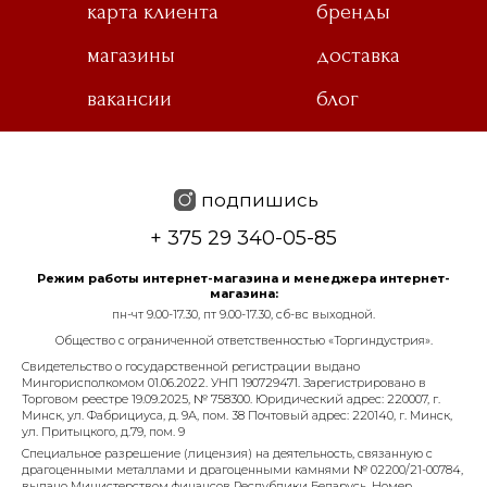
карта клиента
бренды
магазины
доставка
вакансии
блог
подпишись
+ 375 29 340-05-85
Режим работы интернет-магазина и менеджера интернет-
магазина:
пн-чт 9.00-17.30, пт 9.00-17.30, сб-вс выходной.
Общество с ограниченной ответственностью «Торгиндустрия».
Свидетельство о государственной регистрации выдано
Мингорисполкомом 01.06.2022. УНП 190729471. Зарегистрировано в
Торговом реестре 19.09.2025, № 758300. Юридический адрес: 220007, г.
Минск, ул. Фабрициуса, д. 9А, пом. 38 Почтовый адрес: 220140, г. Минск,
ул. Притыцкого, д.79, пом. 9
Специальное разрешение (лицензия) на деятельность, связанную с
драгоценными металлами и драгоценными камнями № 02200/21-00784,
выдано Министерством финансов Республики Беларусь. Номер