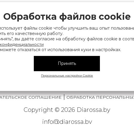
рации выдано Мингорисполкомом 01.06.2022
ридический адрес: 220007, г. Минск, ул. Фаб
Обработка файлов cookie
. 9
использует файлы cookie чтобы улучшить ваш опыт пользован
 деятельность, связанную с драгоценными
ть его качественную работу.
нять", вы даёте согласие на обработку файлов cookie в соот
финансов Республики Беларусь. Номер конт
 конфиденциальности
можете отказаться от использования куки в настройках.
на), а также лица уполномоченного прода
нии их прав, предусмотренных законодател
Принять
мера контактных телефонов работников упра
исполнительного комитета, администрация М
Персональные настройки Cookie
|
АТЕЛЬСКОЕ СОГЛАШЕНИЕ
ОБРАБОТКА ПЕРСОНАЛЬНЫ
Copyright © 2026 Diarossa.by
info@diarossa.by