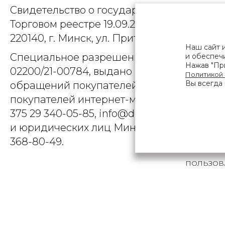
Свидетельство о государственной регист
Торговом реестре 19.09.2025, № 758300. Ю
220140, г. Минск, ул. Притыцкого, д.79, пом
Наш сайт 
Специальное разрешение (лицензия) на
и обеспечи
Нажав "При
02200/21-00784, выдано Министерством 
Политикой
Вы всегда 
обращений покупателей интернет-магази
покупателей интернет-магазина о наруше
375 29 340-05-85, info@diarossa.by. Но
и юридических лиц Минского городского 
368-80-49.
ПОЛЬЗОВ