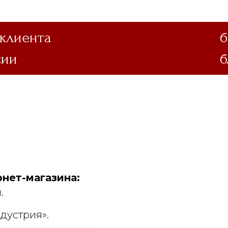
 клиента
б
сии
б
нет-магазина:
.
дустрия».