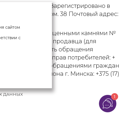
. УНП 190729471. Зарегистрировано в
рициуса, д. 9А, пом. 38 Почтовый адрес:
ия сайтом
 металлами и драгоценными камнями №
ветствии с
актного телефона продавца (для
вцом рассматривать обращения
ьством о защите прав потребителей: +
вления по работе с обращениями граждан
осковского района г. Минска: +375 (17)
Х ДАННЫХ
1