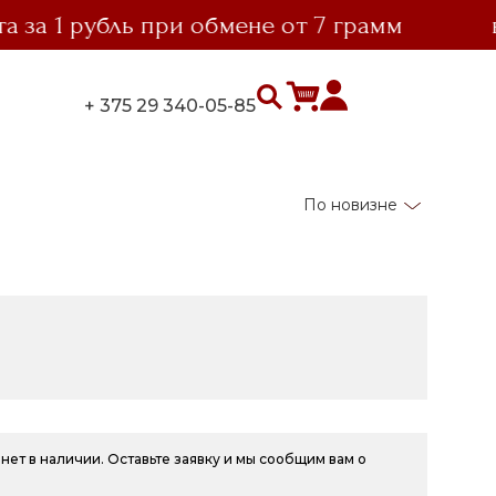
1 рубль при обмене от 7 грамм
выго
+ 375 29 340-05-85
По новизне
нет в наличии. Оставьте заявку и мы сообщим вам о