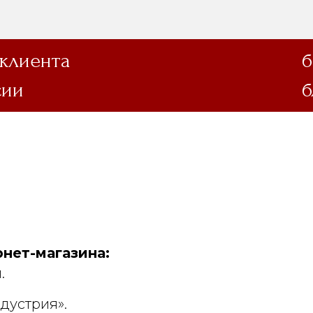
 клиента
б
сии
б
нет-магазина:
.
дустрия».