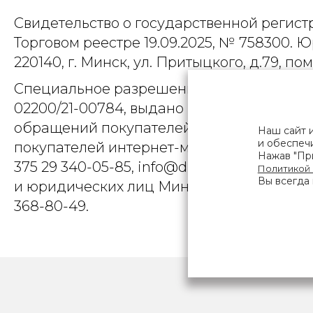
Свидетельство о государственной регист
Торговом реестре 19.09.2025, № 758300. Ю
220140, г. Минск, ул. Притыцкого, д.79, пом
Специальное разрешение (лицензия) на
02200/21-00784, выдано Министерством 
обращений покупателей интернет-магази
Наш сайт 
и обеспечи
покупателей интернет-магазина о наруше
Нажав "При
375 29 340-05-85, info@diarossa.by. Но
Политикой
Вы всегда 
и юридических лиц Минского городского 
368-80-49.
ПОЛЬЗОВ