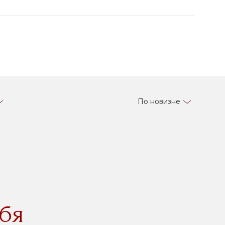
По новизне
бя