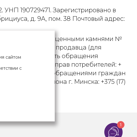
. УНП 190729471. Зарегистрировано в
рициуса, д. 9А, пом. 38 Почтовый адрес:
 металлами и драгоценными камнями №
актного телефона продавца (для
вцом рассматривать обращения
ия сайтом
ьством о защите прав потребителей: +
ветствии с
вления по работе с обращениями граждан
осковского района г. Минска: +375 (17)
Х ДАННЫХ
1