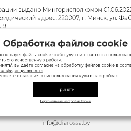
рации выдано Мингорисполкомом 01.06.2022
ридический адрес: 220007, г. Минск, ул. Фаб
. 9
 деятельность, связанную с драгоценными
Обработка файлов cookie
финансов Республики Беларусь. Номер конт
на), а также лица уполномоченного прода
использует файлы cookie чтобы улучшить ваш опыт пользован
ть его качественную работу.
нии их прав, предусмотренных законодател
нять", вы даёте согласие на обработку файлов cookie в соот
мера контактных телефонов работников упра
 конфиденциальности
можете отказаться от использования куки в настройках.
исполнительного комитета, администрация М
Принять
|
АТЕЛЬСКОЕ СОГЛАШЕНИЕ
ОБРАБОТКА ПЕРСОНАЛЬНЫ
Персональные настройки Cookie
Copyright © 2026 Diarossa.by
info@diarossa.by