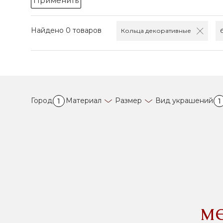
Применить
Найдено 0 товаров
Кольца декоративные
Город
Материал
Размер
Вид украшений
1
1
м