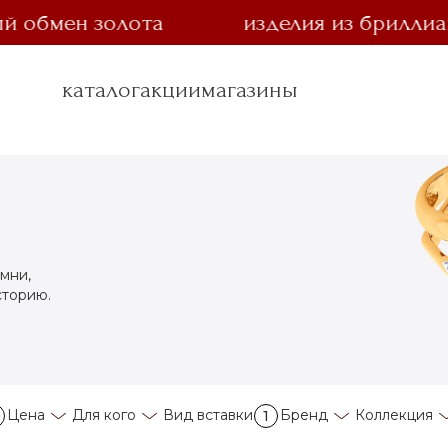
бмен золота
изделия из бриллианта 
каталог
акции
магазины
мни,
сторию.
Цена
Для кого
Вид вставки
Бренд
Коллекция
1