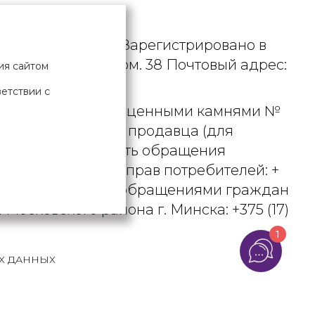
дустрия».
. УНП 190729471. Зарегистрировано в
рициуса, д. 9А, пом. 38 Почтовый адрес:
ия сайтом
ветствии с
 металлами и драгоценными камнями №
актного телефона продавца (для
вцом рассматривать обращения
ьством о защите прав потребителей: +
вления по работе с обращениями граждан
осковского района г. Минска: +375 (17)
1
Х ДАННЫХ