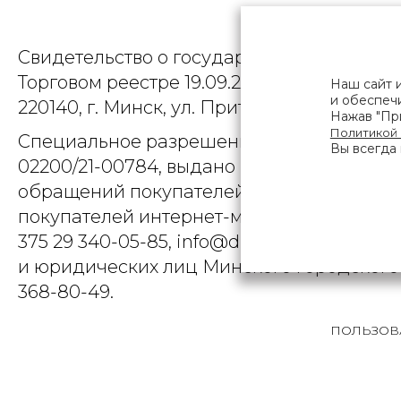
Общество
Свидетельство о государственной регист
Торговом реестре 19.09.2025, № 758300. Ю
Наш сайт 
и обеспечи
220140, г. Минск, ул. Притыцкого, д.79, пом
Нажав "При
Политикой
Специальное разрешение (лицензия) на
Вы всегда 
02200/21-00784, выдано Министерством 
обращений покупателей интернет-магази
покупателей интернет-магазина о наруше
375 29 340-05-85, info@diarossa.by. Но
и юридических лиц Минского городского 
368-80-49.
ПОЛЬЗОВ