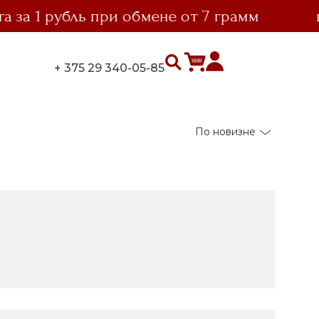
1 рубль при обмене от 7 грамм
выго
+ 375 29 340-05-85
По новизне