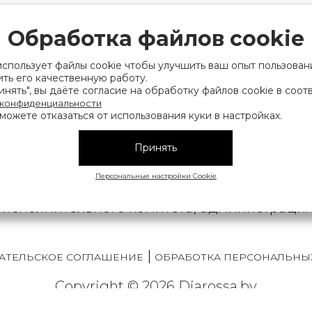
 с ограниченной ответственностью «Торгин
Обработка файлов cookie
рации выдано Мингорисполкомом 01.06.2022
ридический адрес: 220007, г. Минск, ул. Фаб
использует файлы cookie чтобы улучшить ваш опыт пользован
ть его качественную работу.
. 9
нять", вы даёте согласие на обработку файлов cookie в соот
 конфиденциальности
 деятельность, связанную с драгоценными
можете отказаться от использования куки в настройках.
финансов Республики Беларусь. Номер конт
на), а также лица уполномоченного прода
Принять
нии их прав, предусмотренных законодател
Персональные настройки Cookie
мера контактных телефонов работников упра
исполнительного комитета, администрация М
|
АТЕЛЬСКОЕ СОГЛАШЕНИЕ
ОБРАБОТКА ПЕРСОНАЛЬНЫ
Copyright © 2026 Diarossa.by