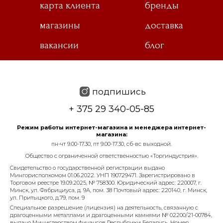
карта клиента
бренды
магазины
доставка
вакансии
блог
подпишись
+ 375 29 340-05-85
Режим работы интернет-магазина и менеджера интернет-
магазина:
пн-чт 9.00-17.30, пт 9.00-17.30, сб-вс выходной.
Общество с ограниченной ответственностью «Торгиндустрия».
Свидетельство о государственной регистрации выдано
Мингорисполкомом 01.06.2022. УНП 190729471. Зарегистрировано в
Торговом реестре 19.09.2025, № 758300. Юридический адрес: 220007, г.
Минск, ул. Фабрициуса, д. 9А, пом. 38 Почтовый адрес: 220140, г. Минск,
ул. Притыцкого, д.79, пом. 9
Специальное разрешение (лицензия) на деятельность, связанную с
драгоценными металлами и драгоценными камнями № 02200/21-00784,
выдано Министерством финансов Республики Беларусь. Номер