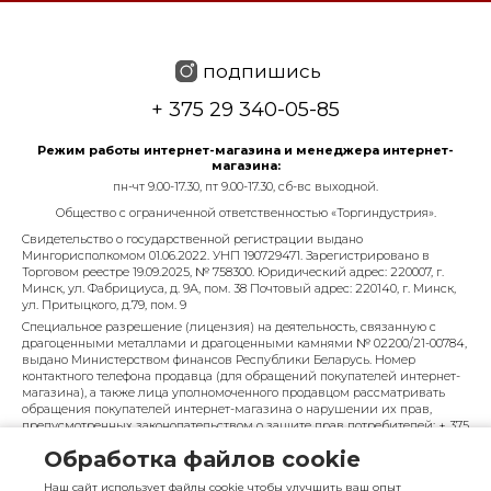
подпишись
+ 375 29 340-05-85
Режим работы интернет-магазина и менеджера интернет-
магазина:
пн-чт 9.00-17.30, пт 9.00-17.30, сб-вс выходной.
Общество с ограниченной ответственностью «Торгиндустрия».
Свидетельство о государственной регистрации выдано
Мингорисполкомом 01.06.2022. УНП 190729471. Зарегистрировано в
Торговом реестре 19.09.2025, № 758300. Юридический адрес: 220007, г.
Минск, ул. Фабрициуса, д. 9А, пом. 38 Почтовый адрес: 220140, г. Минск,
ул. Притыцкого, д.79, пом. 9
Специальное разрешение (лицензия) на деятельность, связанную с
драгоценными металлами и драгоценными камнями № 02200/21-00784,
выдано Министерством финансов Республики Беларусь. Номер
контактного телефона продавца (для обращений покупателей интернет-
магазина), а также лица уполномоченного продавцом рассматривать
обращения покупателей интернет-магазина о нарушении их прав,
предусмотренных законодательством о защите прав потребителей: + 375
29 340-05-85, info@diarossa.by. Номера контактных телефонов работников
Обработка файлов cookie
управления по работе с обращениями граждан и юридических лиц
Минского городского исполнительного комитета, администрация
Наш сайт использует файлы cookie чтобы улучшить ваш опыт
Московского района г. Минска: +375 (17) 368-80-49.