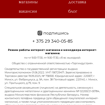
магазины
доставка
вакансии
блог
подпишись
+ 375 29 340-05-85
Режим работы интернет-магазина и менеджера интернет-
магазина:
пн-чт 9.00-17.30, пт 9.00-17.30, сб-вс выходной.
Общество с ограниченной ответственностью «Торгиндустрия».
Свидетельство о государственной регистрации выдано
Мингорисполкомом 01.06.2022. УНП 190729471. Зарегистрировано в
Торговом реестре 19.09.2025, № 758300. Юридический адрес: 220007, г.
Минск, ул. Фабрициуса, д. 9А, пом. 38 Почтовый адрес: 220140, г. Минск,
ул. Притыцкого, д.79, пом. 9
Специальное разрешение (лицензия) на деятельность, связанную с
драгоценными металлами и драгоценными камнями № 02200/21-00784,
выдано Министерством финансов Республики Беларусь. Номер
контактного телефона продавца (для обращений покупателей интернет-
магазина), а также лица уполномоченного продавцом рассматривать