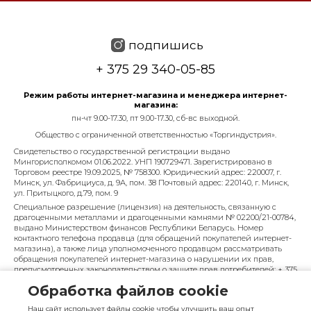
подпишись
+ 375 29 340-05-85
Режим работы интернет-магазина и менеджера интернет-
магазина:
пн-чт 9.00-17.30, пт 9.00-17.30, сб-вс выходной.
Общество с ограниченной ответственностью «Торгиндустрия».
Свидетельство о государственной регистрации выдано
Мингорисполкомом 01.06.2022. УНП 190729471. Зарегистрировано в
Торговом реестре 19.09.2025, № 758300. Юридический адрес: 220007, г.
Минск, ул. Фабрициуса, д. 9А, пом. 38 Почтовый адрес: 220140, г. Минск,
ул. Притыцкого, д.79, пом. 9
Специальное разрешение (лицензия) на деятельность, связанную с
драгоценными металлами и драгоценными камнями № 02200/21-00784,
выдано Министерством финансов Республики Беларусь. Номер
контактного телефона продавца (для обращений покупателей интернет-
магазина), а также лица уполномоченного продавцом рассматривать
обращения покупателей интернет-магазина о нарушении их прав,
предусмотренных законодательством о защите прав потребителей: + 375
29 340-05-85, info@diarossa.by. Номера контактных телефонов работников
Обработка файлов cookie
управления по работе с обращениями граждан и юридических лиц
Минского городского исполнительного комитета, администрация
Наш сайт использует файлы cookie чтобы улучшить ваш опыт
Московского района г. Минска: +375 (17) 368-80-49.