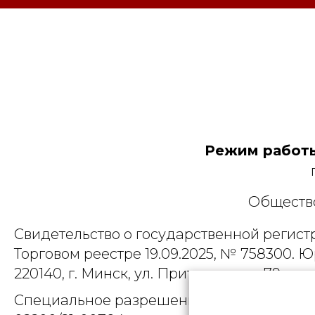
Режим работы
Общество
Свидетельство о государственной регист
Торговом реестре 19.09.2025, № 758300. Ю
220140, г. Минск, ул. Притыцкого, д.79, пом
Специальное разрешение (лицензия) на