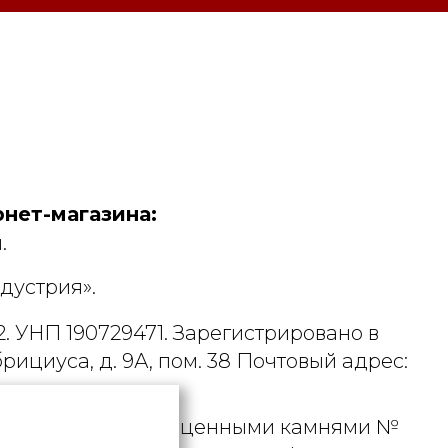
нет-магазина:
.
дустрия».
. УНП 190729471. Зарегистрировано в
рициуса, д. 9А, пом. 38 Почтовый адрес:
 металлами и драгоценными камнями №