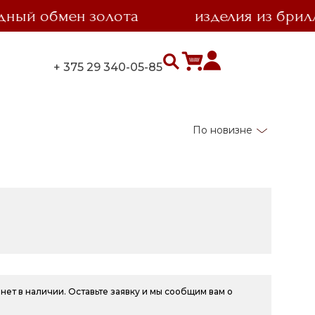
 обмен золота
изделия из бриллиан
+ 375 29 340-05-85
По новизне
нет в наличии. Оставьте заявку и мы сообщим вам о