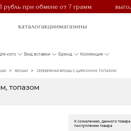
убль при обмене от 7 грамм
выгодный
каталог
акции
магазины
ля кого
Вид вставки
Бренд
Коллекция
ОШИ
БРОШИ
СЕРЕБРЯНАЯ БРОШЬ С ЦИРКОНОМ, ТОПАЗОМ
м, топазом
К сожалению, данного товара 
поступлении товара