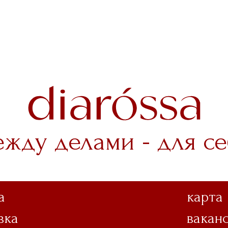
ежду делами - для се
а
карта
вка
вакан