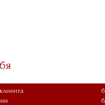
бя
 клиента
б
сии
б