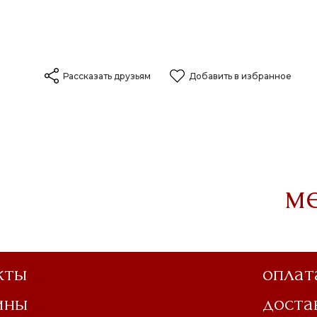
Рассказать друзьям
Добавить в избранное
м
кты
оплат
ины
доста