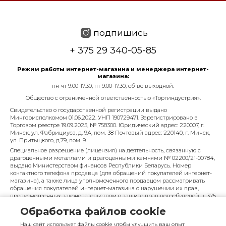
подпишись
+ 375 29 340-05-85
Режим работы интернет-магазина и менеджера интернет-
магазина:
пн-чт 9.00-17.30, пт 9.00-17.30, сб-вс выходной.
Общество с ограниченной ответственностью «Торгиндустрия».
Свидетельство о государственной регистрации выдано
Мингорисполкомом 01.06.2022. УНП 190729471. Зарегистрировано в
Торговом реестре 19.09.2025, № 758300. Юридический адрес: 220007, г.
Минск, ул. Фабрициуса, д. 9А, пом. 38 Почтовый адрес: 220140, г. Минск,
ул. Притыцкого, д.79, пом. 9
Специальное разрешение (лицензия) на деятельность, связанную с
драгоценными металлами и драгоценными камнями № 02200/21-00784,
выдано Министерством финансов Республики Беларусь. Номер
контактного телефона продавца (для обращений покупателей интернет-
магазина), а также лица уполномоченного продавцом рассматривать
обращения покупателей интернет-магазина о нарушении их прав,
предусмотренных законодательством о защите прав потребителей: + 375
29 340-05-85, info@diarossa.by. Номера контактных телефонов работников
Обработка файлов cookie
управления по работе с обращениями граждан и юридических лиц
Минского городского исполнительного комитета, администрация
Наш сайт использует файлы cookie чтобы улучшить ваш опыт
Московского района г. Минска: +375 (17) 368-80-49.