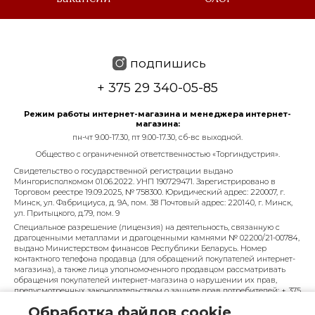
подпишись
+ 375 29 340-05-85
Режим работы интернет-магазина и менеджера интернет-
магазина:
пн-чт 9.00-17.30, пт 9.00-17.30, сб-вс выходной.
Общество с ограниченной ответственностью «Торгиндустрия».
Свидетельство о государственной регистрации выдано
Мингорисполкомом 01.06.2022. УНП 190729471. Зарегистрировано в
Торговом реестре 19.09.2025, № 758300. Юридический адрес: 220007, г.
Минск, ул. Фабрициуса, д. 9А, пом. 38 Почтовый адрес: 220140, г. Минск,
ул. Притыцкого, д.79, пом. 9
Специальное разрешение (лицензия) на деятельность, связанную с
драгоценными металлами и драгоценными камнями № 02200/21-00784,
выдано Министерством финансов Республики Беларусь. Номер
контактного телефона продавца (для обращений покупателей интернет-
магазина), а также лица уполномоченного продавцом рассматривать
обращения покупателей интернет-магазина о нарушении их прав,
предусмотренных законодательством о защите прав потребителей: + 375
29 340-05-85, info@diarossa.by. Номера контактных телефонов работников
Обработка файлов cookie
управления по работе с обращениями граждан и юридических лиц