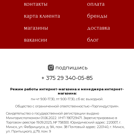
контакты
оплата
карта клиента
бренды
магазины
доставка
ля галстука
вакансии
блог
ы
подпишись
+ 375 29 340-05-85
Режим работы интернет-магазина и менеджера интернет-
магазина:
пн-чт 9.00-17.30, пт 9.00-17.30, сб-вс выходной.
Общество с ограниченной ответственностью «Торгиндустрия».
Свидетельство о государственной регистрации выдано
Мингорисполкомом 01.06.2022. УНП 190729471. Зарегистрировано в
Торговом реестре 19.09.2025, № 758300. Юридический адрес: 220007, г.
Минск, ул. Фабрициуса, д. 9А, пом. 38 Почтовый адрес: 220140, г. Минск,
ул. Притыцкого, д.79, пом. 9