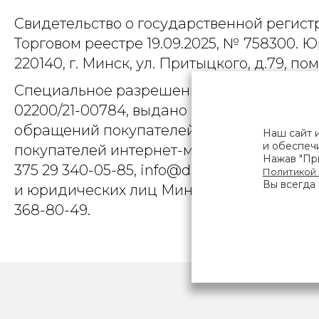
Свидетельство о государственной регист
Торговом реестре 19.09.2025, № 758300. Ю
220140, г. Минск, ул. Притыцкого, д.79, пом
Специальное разрешение (лицензия) на
02200/21-00784, выдано Министерством 
обращений покупателей интернет-магази
Наш сайт 
и обеспечи
покупателей интернет-магазина о наруше
Нажав "При
375 29 340-05-85, info@diarossa.by. Но
Политикой
Вы всегда 
и юридических лиц Минского городского 
368-80-49.
ПОЛЬЗОВ