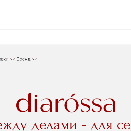
авки
Бренд
ежду делами - для се