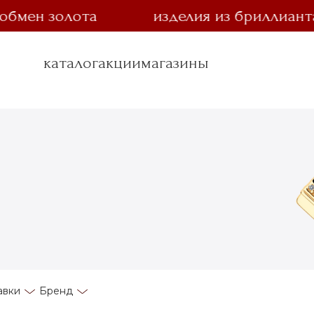
ен золота
изделия из бриллианта за
каталог
акции
магазины
авки
Бренд