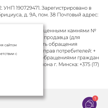
. УНП 190729471. Зарегистрировано в
рициуса, д. 9А, пом. 38 Почтовый адрес:
 металлами и драгоценными камнями №
актного телефона продавца (для
вцом рассматривать обращения
ия сайтом
ьством о защите прав потребителей: +
ветствии с
вления по работе с обращениями граждан
осковского района г. Минска: +375 (17)
Х ДАННЫХ
1