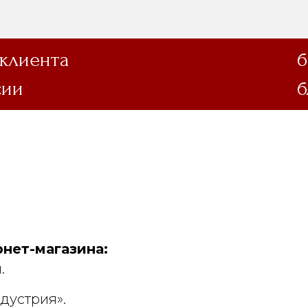
 клиента
б
сии
б
нет-магазина:
.
дустрия».