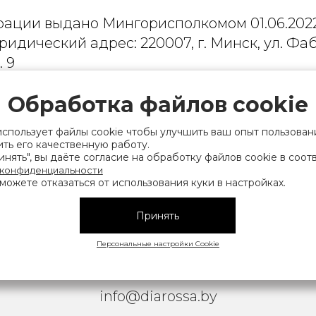
рации выдано Мингорисполкомом 01.06.2022
ридический адрес: 220007, г. Минск, ул. Фаб
. 9
 деятельность, связанную с драгоценными
Обработка файлов cookie
финансов Республики Беларусь. Номер конт
на), а также лица уполномоченного прода
использует файлы cookie чтобы улучшить ваш опыт пользован
ть его качественную работу.
нии их прав, предусмотренных законодател
нять", вы даёте согласие на обработку файлов cookie в соот
мера контактных телефонов работников упра
 конфиденциальности
можете отказаться от использования куки в настройках.
исполнительного комитета, администрация М
Принять
|
АТЕЛЬСКОЕ СОГЛАШЕНИЕ
ОБРАБОТКА ПЕРСОНАЛЬНЫ
Персональные настройки Cookie
Copyright © 2026 Diarossa.by
info@diarossa.by