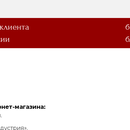
 клиента
б
сии
б
нет-магазина:
.
дустрия».