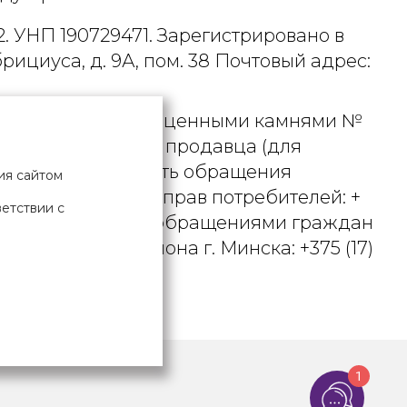
. УНП 190729471. Зарегистрировано в
рициуса, д. 9А, пом. 38 Почтовый адрес:
 металлами и драгоценными камнями №
актного телефона продавца (для
вцом рассматривать обращения
ия сайтом
ьством о защите прав потребителей: +
ветствии с
вления по работе с обращениями граждан
осковского района г. Минска: +375 (17)
Х ДАННЫХ
1