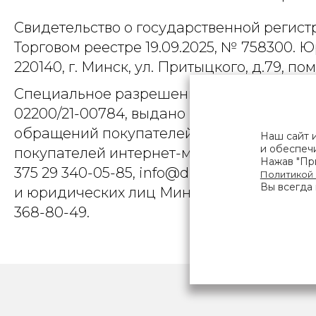
Свидетельство о государственной регист
Торговом реестре 19.09.2025, № 758300. Ю
220140, г. Минск, ул. Притыцкого, д.79, пом
Специальное разрешение (лицензия) на
02200/21-00784, выдано Министерством 
обращений покупателей интернет-магази
Наш сайт 
и обеспечи
покупателей интернет-магазина о наруше
Нажав "При
375 29 340-05-85, info@diarossa.by. Но
Политикой
Вы всегда 
и юридических лиц Минского городского 
368-80-49.
ПОЛЬЗОВ