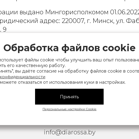
рации выдано Мингорисполкомом 01.06.2022
ридический адрес: 220007, г. Минск, ул. Фаб
. 9
 деятельность, связанную с драгоценными
Обработка файлов cookie
финансов Республики Беларусь. Номер конт
на), а также лица уполномоченного прода
использует файлы cookie чтобы улучшить ваш опыт пользован
ть его качественную работу.
нии их прав, предусмотренных законодател
нять", вы даёте согласие на обработку файлов cookie в соот
мера контактных телефонов работников упра
 конфиденциальности
можете отказаться от использования куки в настройках.
исполнительного комитета, администрация М
Принять
|
АТЕЛЬСКОЕ СОГЛАШЕНИЕ
ОБРАБОТКА ПЕРСОНАЛЬНЫ
Персональные настройки Cookie
Copyright © 2026 Diarossa.by
info@diarossa.by