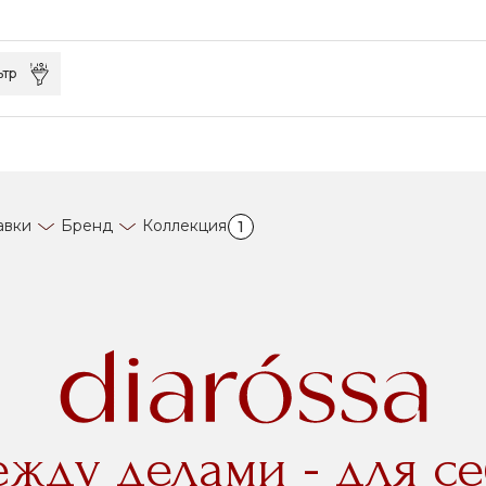
ьтр
авки
Бренд
Коллекция
1
ежду делами - для се