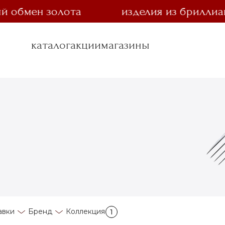
бмен золота
изделия из бриллианта 
каталог
акции
магазины
авки
Бренд
Коллекция
1