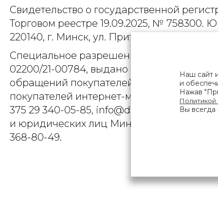
Свидетельство о государственной регист
Торговом реестре 19.09.2025, № 758300. Ю
220140, г. Минск, ул. Притыцкого, д.79, пом
Специальное разрешение (лицензия) на
02200/21-00784, выдано Министерством 
Наш сайт 
обращений покупателей интернет-магази
и обеспечи
Нажав "При
покупателей интернет-магазина о наруше
Политикой
375 29 340-05-85, info@diarossa.by. Но
Вы всегда 
и юридических лиц Минского городского 
368-80-49.
ПОЛЬЗОВ