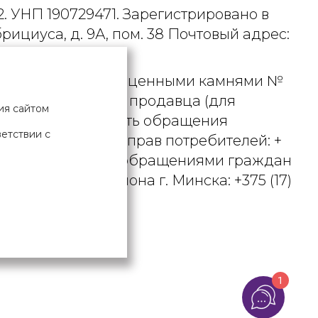
. УНП 190729471. Зарегистрировано в
рициуса, д. 9А, пом. 38 Почтовый адрес:
 металлами и драгоценными камнями №
актного телефона продавца (для
ия сайтом
вцом рассматривать обращения
ветствии с
ьством о защите прав потребителей: +
вления по работе с обращениями граждан
осковского района г. Минска: +375 (17)
Х ДАННЫХ
1