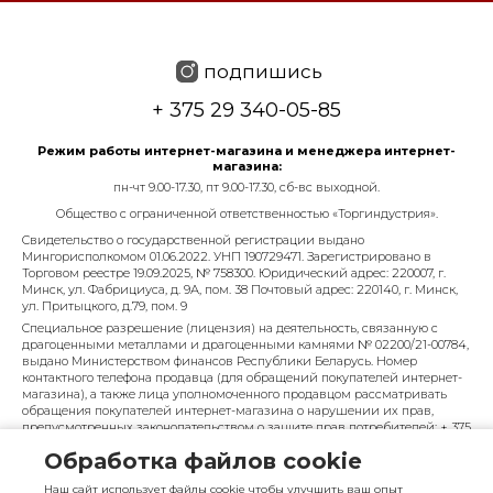
подпишись
+ 375 29 340-05-85
Режим работы интернет-магазина и менеджера интернет-
магазина:
пн-чт 9.00-17.30, пт 9.00-17.30, сб-вс выходной.
Общество с ограниченной ответственностью «Торгиндустрия».
Свидетельство о государственной регистрации выдано
Мингорисполкомом 01.06.2022. УНП 190729471. Зарегистрировано в
Торговом реестре 19.09.2025, № 758300. Юридический адрес: 220007, г.
Минск, ул. Фабрициуса, д. 9А, пом. 38 Почтовый адрес: 220140, г. Минск,
ул. Притыцкого, д.79, пом. 9
Специальное разрешение (лицензия) на деятельность, связанную с
драгоценными металлами и драгоценными камнями № 02200/21-00784,
выдано Министерством финансов Республики Беларусь. Номер
контактного телефона продавца (для обращений покупателей интернет-
магазина), а также лица уполномоченного продавцом рассматривать
обращения покупателей интернет-магазина о нарушении их прав,
предусмотренных законодательством о защите прав потребителей: + 375
29 340-05-85, info@diarossa.by. Номера контактных телефонов работников
Обработка файлов cookie
управления по работе с обращениями граждан и юридических лиц
Минского городского исполнительного комитета, администрация
Наш сайт использует файлы cookie чтобы улучшить ваш опыт
Московского района г. Минска: +375 (17) 368-80-49.