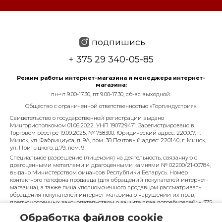
подпишись
+ 375 29 340-05-85
Режим работы интернет-магазина и менеджера интернет-
магазина:
пн-чт 9.00-17.30, пт 9.00-17.30, сб-вс выходной.
Общество с ограниченной ответственностью «Торгиндустрия».
Свидетельство о государственной регистрации выдано
Мингорисполкомом 01.06.2022. УНП 190729471. Зарегистрировано в
Торговом реестре 19.09.2025, № 758300. Юридический адрес: 220007, г.
Минск, ул. Фабрициуса, д. 9А, пом. 38 Почтовый адрес: 220140, г. Минск,
ул. Притыцкого, д.79, пом. 9
Специальное разрешение (лицензия) на деятельность, связанную с
драгоценными металлами и драгоценными камнями № 02200/21-00784,
выдано Министерством финансов Республики Беларусь. Номер
контактного телефона продавца (для обращений покупателей интернет-
магазина), а также лица уполномоченного продавцом рассматривать
обращения покупателей интернет-магазина о нарушении их прав,
предусмотренных законодательством о защите прав потребителей: + 375
29 340-05-85, info@diarossa.by. Номера контактных телефонов работников
Обработка файлов cookie
управления по работе с обращениями граждан и юридических лиц