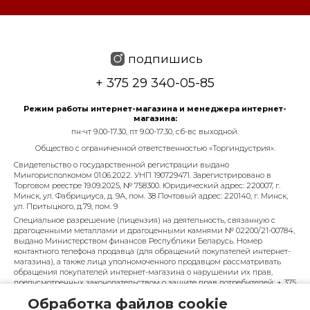
подпишись
+ 375 29 340-05-85
Режим работы интернет-магазина и менеджера интернет-
магазина:
пн-чт 9.00-17.30, пт 9.00-17.30, сб-вс выходной.
Общество с ограниченной ответственностью «Торгиндустрия».
Свидетельство о государственной регистрации выдано
Мингорисполкомом 01.06.2022. УНП 190729471. Зарегистрировано в
Торговом реестре 19.09.2025, № 758300. Юридический адрес: 220007, г.
Минск, ул. Фабрициуса, д. 9А, пом. 38 Почтовый адрес: 220140, г. Минск,
ул. Притыцкого, д.79, пом. 9
Специальное разрешение (лицензия) на деятельность, связанную с
драгоценными металлами и драгоценными камнями № 02200/21-00784,
выдано Министерством финансов Республики Беларусь. Номер
контактного телефона продавца (для обращений покупателей интернет-
магазина), а также лица уполномоченного продавцом рассматривать
обращения покупателей интернет-магазина о нарушении их прав,
предусмотренных законодательством о защите прав потребителей: + 375
29 340-05-85, info@diarossa.by. Номера контактных телефонов работников
Обработка файлов cookie
управления по работе с обращениями граждан и юридических лиц