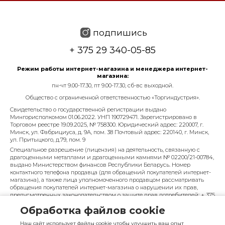
подпишись
+ 375 29 340-05-85
Режим работы интернет-магазина и менеджера интернет-
магазина:
пн-чт 9.00-17.30, пт 9.00-17.30, сб-вс выходной.
Общество с ограниченной ответственностью «Торгиндустрия».
Свидетельство о государственной регистрации выдано
Мингорисполкомом 01.06.2022. УНП 190729471. Зарегистрировано в
Торговом реестре 19.09.2025, № 758300. Юридический адрес: 220007, г.
Минск, ул. Фабрициуса, д. 9А, пом. 38 Почтовый адрес: 220140, г. Минск,
ул. Притыцкого, д.79, пом. 9
Специальное разрешение (лицензия) на деятельность, связанную с
драгоценными металлами и драгоценными камнями № 02200/21-00784,
выдано Министерством финансов Республики Беларусь. Номер
контактного телефона продавца (для обращений покупателей интернет-
магазина), а также лица уполномоченного продавцом рассматривать
обращения покупателей интернет-магазина о нарушении их прав,
предусмотренных законодательством о защите прав потребителей: + 375
29 340-05-85, info@diarossa.by. Номера контактных телефонов работников
Обработка файлов cookie
управления по работе с обращениями граждан и юридических лиц
Минского городского исполнительного комитета, администрация
Наш сайт использует файлы cookie чтобы улучшить ваш опыт
Московского района г. Минска: +375 (17) 368-80-49.