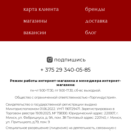
карта клиента
бренды
магазины
доставка
вакансии
блог
подпишись
+ 375 29 340-05-85
Режим работы интернет-магазина и менеджера интернет-
магазина:
пн-чт 9.00-17.30, пт 9.00-17.30, сб-вс выходной.
Общество с ограниченной ответственностью «Торгиндустрия».
Свидетельство о государственной регистрации выдано
Мингорисполкомом 01.06.2022. УНП 190729471. Зарегистрировано в
Торговом реестре 19.09.2025, № 758300. Юридический адрес: 220007, г.
Минск, ул. Фабрициуса, д. 9А, пом. 38 Почтовый адрес: 220140, г. Минск,
ул. Притыцкого, д.79, пом. 9
Специальное разрешение (лицензия) на деятельность, связанную с