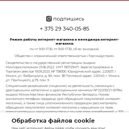
подпишись
+ 375 29 340-05-85
Режим работы интернет-магазина и менеджера интернет-
магазина:
пн-чт 9.00-17.30, пт 9.00-17.30, сб-вс выходной.
Общество с ограниченной ответственностью «Торгиндустрия».
Свидетельство о государственной регистрации выдано
Мингорисполкомом 01.06.2022. УНП 190729471. Зарегистрировано в
Торговом реестре 19.09.2025, № 758300. Юридический адрес: 220007, г.
Минск, ул. Фабрициуса, д. 9А, пом. 38 Почтовый адрес: 220140, г. Минск,
ул. Притыцкого, д.79, пом. 9
Специальное разрешение (лицензия) на деятельность, связанную с
драгоценными металлами и драгоценными камнями № 02200/21-00784,
выдано Министерством финансов Республики Беларусь. Номер
контактного телефона продавца (для обращений покупателей интернет-
магазина), а также лица уполномоченного продавцом рассматривать
обращения покупателей интернет-магазина о нарушении их прав,
предусмотренных законодательством о защите прав потребителей: + 375
29 340-05-85, info@diarossa.by. Номера контактных телефонов работников
Обработка файлов cookie
управления по работе с обращениями граждан и юридических лиц
Минского городского исполнительного комитета, администрация
Наш сайт использует файлы cookie чтобы улучшить ваш опыт
Московского района г. Минска: +375 (17) 368-80-49.