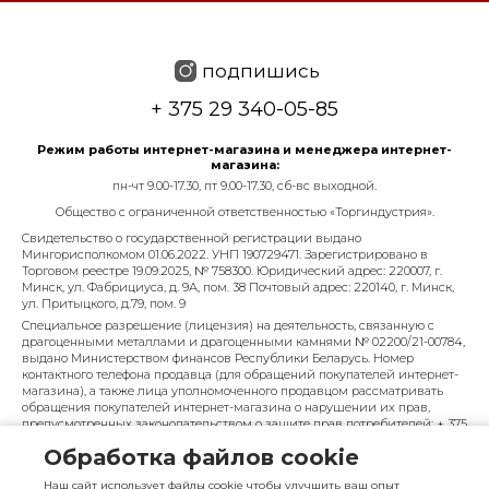
подпишись
+ 375 29 340-05-85
Режим работы интернет-магазина и менеджера интернет-
магазина:
пн-чт 9.00-17.30, пт 9.00-17.30, сб-вс выходной.
Общество с ограниченной ответственностью «Торгиндустрия».
Свидетельство о государственной регистрации выдано
Мингорисполкомом 01.06.2022. УНП 190729471. Зарегистрировано в
Торговом реестре 19.09.2025, № 758300. Юридический адрес: 220007, г.
Минск, ул. Фабрициуса, д. 9А, пом. 38 Почтовый адрес: 220140, г. Минск,
ул. Притыцкого, д.79, пом. 9
Специальное разрешение (лицензия) на деятельность, связанную с
драгоценными металлами и драгоценными камнями № 02200/21-00784,
выдано Министерством финансов Республики Беларусь. Номер
контактного телефона продавца (для обращений покупателей интернет-
магазина), а также лица уполномоченного продавцом рассматривать
обращения покупателей интернет-магазина о нарушении их прав,
предусмотренных законодательством о защите прав потребителей: + 375
29 340-05-85, info@diarossa.by. Номера контактных телефонов работников
Обработка файлов cookie
управления по работе с обращениями граждан и юридических лиц
Минского городского исполнительного комитета, администрация
Наш сайт использует файлы cookie чтобы улучшить ваш опыт
Московского района г. Минска: +375 (17) 368-80-49.