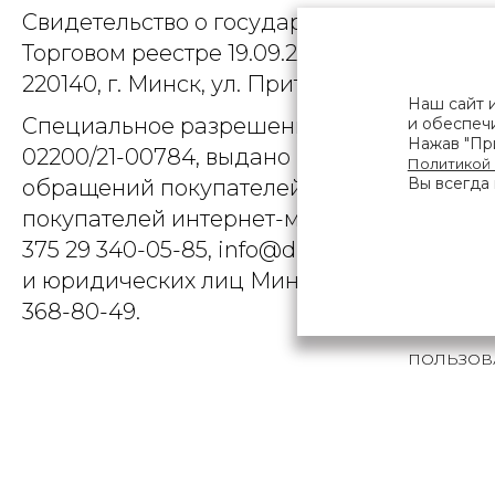
Свидетельство о государственной регист
Торговом реестре 19.09.2025, № 758300. Ю
220140, г. Минск, ул. Притыцкого, д.79, пом
Наш сайт 
Специальное разрешение (лицензия) на
и обеспечи
Нажав "При
02200/21-00784, выдано Министерством 
Политикой
Вы всегда 
обращений покупателей интернет-магази
покупателей интернет-магазина о наруше
375 29 340-05-85, info@diarossa.by. Но
и юридических лиц Минского городского 
368-80-49.
ПОЛЬЗОВ