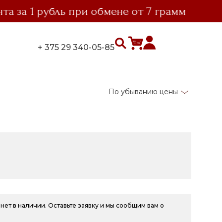
а 1 рубль при обмене от 7 грамм
вы
+ 375 29 340-05-85
По убыванию цены
нет в наличии. Оставьте заявку и мы сообщим вам о