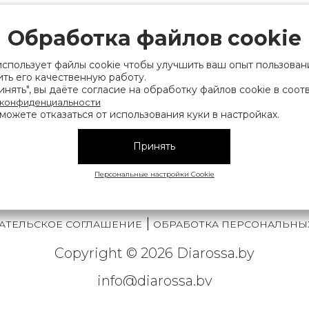
рации выдано Мингорисполкомом 01.06.2022
ридический адрес: 220007, г. Минск, ул. Фаб
Обработка файлов cookie
. 9
использует файлы cookie чтобы улучшить ваш опыт пользован
 деятельность, связанную с драгоценными
ть его качественную работу.
нять", вы даёте согласие на обработку файлов cookie в соот
финансов Республики Беларусь. Номер конт
 конфиденциальности
можете отказаться от использования куки в настройках.
на), а также лица уполномоченного прода
нии их прав, предусмотренных законодател
Принять
мера контактных телефонов работников упра
исполнительного комитета, администрация М
Персональные настройки Cookie
|
АТЕЛЬСКОЕ СОГЛАШЕНИЕ
ОБРАБОТКА ПЕРСОНАЛЬНЫ
Copyright © 2026 Diarossa.by
info@diarossa.by