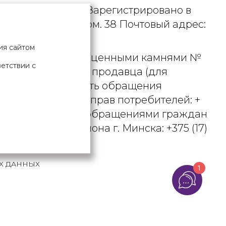
. УНП 190729471. Зарегистрировано в
рициуса, д. 9А, пом. 38 Почтовый адрес:
ия сайтом
 металлами и драгоценными камнями №
ветствии с
актного телефона продавца (для
вцом рассматривать обращения
ьством о защите прав потребителей: +
вления по работе с обращениями граждан
осковского района г. Минска: +375 (17)
Х ДАННЫХ
1