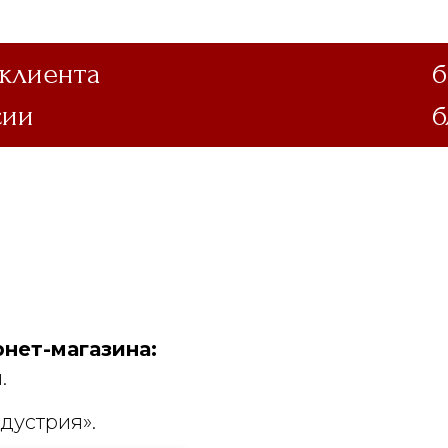
 клиента
б
сии
б
нет-магазина:
.
дустрия».