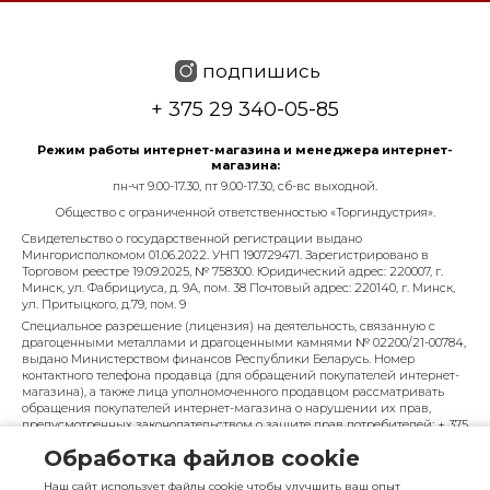
подпишись
+ 375 29 340-05-85
Режим работы интернет-магазина и менеджера интернет-
магазина:
пн-чт 9.00-17.30, пт 9.00-17.30, сб-вс выходной.
Общество с ограниченной ответственностью «Торгиндустрия».
Свидетельство о государственной регистрации выдано
Мингорисполкомом 01.06.2022. УНП 190729471. Зарегистрировано в
Торговом реестре 19.09.2025, № 758300. Юридический адрес: 220007, г.
Минск, ул. Фабрициуса, д. 9А, пом. 38 Почтовый адрес: 220140, г. Минск,
ул. Притыцкого, д.79, пом. 9
Специальное разрешение (лицензия) на деятельность, связанную с
драгоценными металлами и драгоценными камнями № 02200/21-00784,
выдано Министерством финансов Республики Беларусь. Номер
контактного телефона продавца (для обращений покупателей интернет-
магазина), а также лица уполномоченного продавцом рассматривать
обращения покупателей интернет-магазина о нарушении их прав,
предусмотренных законодательством о защите прав потребителей: + 375
29 340-05-85, info@diarossa.by. Номера контактных телефонов работников
Обработка файлов cookie
управления по работе с обращениями граждан и юридических лиц
Минского городского исполнительного комитета, администрация
Наш сайт использует файлы cookie чтобы улучшить ваш опыт
Московского района г. Минска: +375 (17) 368-80-49.