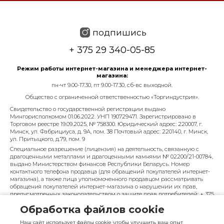
подпишись
+ 375 29 340-05-85
Режим работы интернет-магазина и менеджера интернет-
магазина:
пн-чт 9.00-17.30, пт 9.00-17.30, сб-вс выходной.
Общество с ограниченной ответственностью «Торгиндустрия».
Свидетельство о государственной регистрации выдано
Мингорисполкомом 01.06.2022. УНП 190729471. Зарегистрировано в
Торговом реестре 19.09.2025, № 758300. Юридический адрес: 220007, г.
Минск, ул. Фабрициуса, д. 9А, пом. 38 Почтовый адрес: 220140, г. Минск,
ул. Притыцкого, д.79, пом. 9
Специальное разрешение (лицензия) на деятельность, связанную с
драгоценными металлами и драгоценными камнями № 02200/21-00784,
выдано Министерством финансов Республики Беларусь. Номер
контактного телефона продавца (для обращений покупателей интернет-
магазина), а также лица уполномоченного продавцом рассматривать
обращения покупателей интернет-магазина о нарушении их прав,
предусмотренных законодательством о защите прав потребителей: + 375
29 340-05-85, info@diarossa.by. Номера контактных телефонов работников
Обработка файлов cookie
управления по работе с обращениями граждан и юридических лиц
Минского городского исполнительного комитета, администрация
Наш сайт использует файлы cookie чтобы улучшить ваш опыт
Московского района г. Минска: +375 (17) 368-80-49.