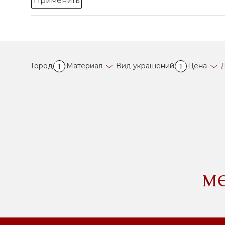
Применить
Город
Материал
Вид украшений
Цена
Д
1
1
м