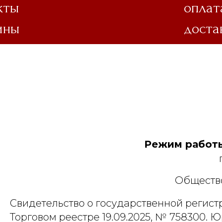
кты
оплат
ины
доста
Режим работы
Общество
Свидетельство о государственной регист
Торговом реестре 19.09.2025, № 758300. Ю