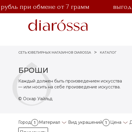
убль при обмене от 7 грамм
выгодны
СЕТЬ ЮВЕЛИРНЫХ МАГАЗИНОВ DIAROSSA
КАТАЛОГ
БРОШИ
Каждый должен быть произведением искусства
— или носить на себе произведение искусства.
© Оскар Уайльд
Город
Материал
Вид украшений
Цена
Д
1
1