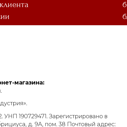
 клиента
б
сии
б
нет-магазина:
.
дустрия».
. УНП 190729471. Зарегистрировано в
рициуса, д. 9А, пом. 38 Почтовый адрес: