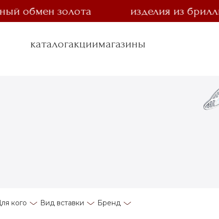
й обмен золота
изделия из бриллиан
каталог
акции
магазины
ля кого
Вид вставки
Бренд