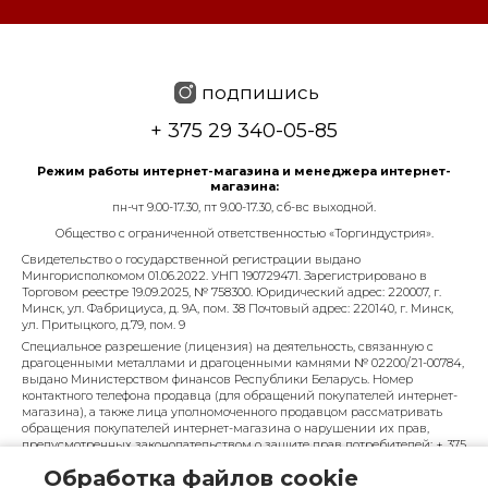
подпишись
+ 375 29 340-05-85
Режим работы интернет-магазина и менеджера интернет-
магазина:
пн-чт 9.00-17.30, пт 9.00-17.30, сб-вс выходной.
Общество с ограниченной ответственностью «Торгиндустрия».
Свидетельство о государственной регистрации выдано
Мингорисполкомом 01.06.2022. УНП 190729471. Зарегистрировано в
Торговом реестре 19.09.2025, № 758300. Юридический адрес: 220007, г.
Минск, ул. Фабрициуса, д. 9А, пом. 38 Почтовый адрес: 220140, г. Минск,
ул. Притыцкого, д.79, пом. 9
Специальное разрешение (лицензия) на деятельность, связанную с
драгоценными металлами и драгоценными камнями № 02200/21-00784,
выдано Министерством финансов Республики Беларусь. Номер
контактного телефона продавца (для обращений покупателей интернет-
магазина), а также лица уполномоченного продавцом рассматривать
обращения покупателей интернет-магазина о нарушении их прав,
предусмотренных законодательством о защите прав потребителей: + 375
29 340-05-85, info@diarossa.by. Номера контактных телефонов работников
Обработка файлов cookie
управления по работе с обращениями граждан и юридических лиц