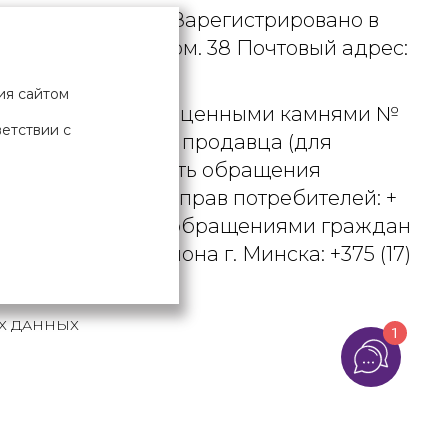
. УНП 190729471. Зарегистрировано в
рициуса, д. 9А, пом. 38 Почтовый адрес:
ия сайтом
 металлами и драгоценными камнями №
ветствии с
актного телефона продавца (для
вцом рассматривать обращения
ьством о защите прав потребителей: +
вления по работе с обращениями граждан
осковского района г. Минска: +375 (17)
Х ДАННЫХ
1