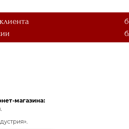
 клиента
б
сии
б
нет-магазина:
.
дустрия».