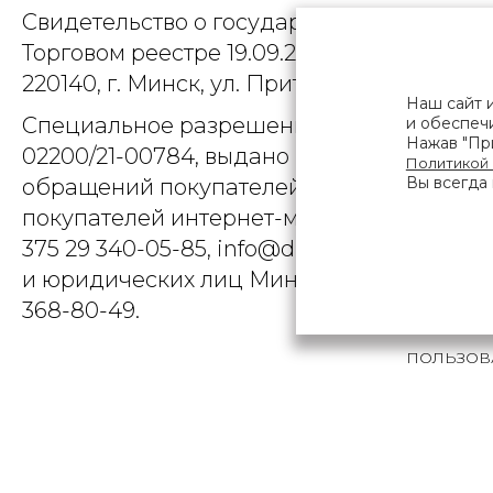
Свидетельство о государственной регист
Торговом реестре 19.09.2025, № 758300. Ю
220140, г. Минск, ул. Притыцкого, д.79, пом
Наш сайт 
Специальное разрешение (лицензия) на
и обеспечи
Нажав "При
02200/21-00784, выдано Министерством 
Политикой
Вы всегда 
обращений покупателей интернет-магази
покупателей интернет-магазина о наруше
375 29 340-05-85, info@diarossa.by. Но
и юридических лиц Минского городского 
368-80-49.
ПОЛЬЗОВ