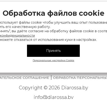
рации выдано Мингорисполкомом 01.06.2022
ридический адрес: 220007, г. Минск, ул. Фаб
Обработка файлов cookie
. 9
использует файлы cookie чтобы улучшить ваш опыт пользован
 деятельность, связанную с драгоценными
ть его качественную работу.
нять", вы даёте согласие на обработку файлов cookie в соот
финансов Республики Беларусь. Номер конт
 конфиденциальности
можете отказаться от использования куки в настройках.
на), а также лица уполномоченного прода
нии их прав, предусмотренных законодател
Принять
мера контактных телефонов работников упра
исполнительного комитета, администрация М
Персональные настройки Cookie
|
АТЕЛЬСКОЕ СОГЛАШЕНИЕ
ОБРАБОТКА ПЕРСОНАЛЬНЫ
Copyright © 2026 Diarossa.by
info@diarossa.by